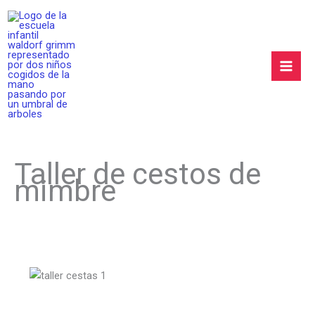
Ir
al
contenido
Mai
Men
Taller de cestos de
mimbre