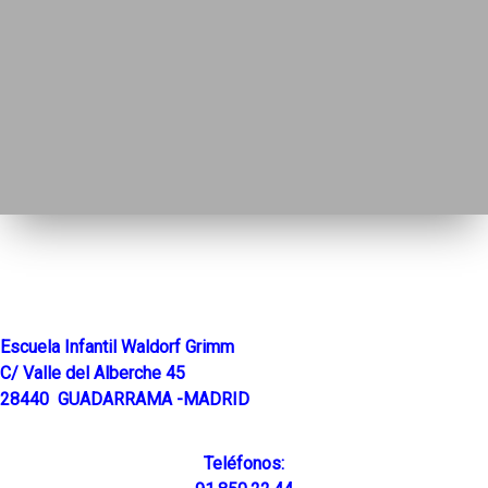
Escuela Infantil Waldorf Grimm
C/ Valle del Alberche 45
28440 GUADARRAMA -MADRID
Teléfonos: